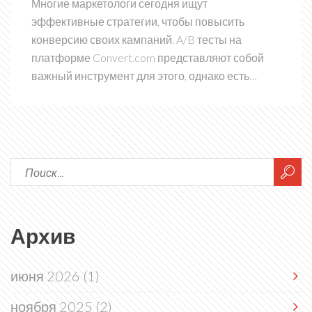
Многие маркетологи сегодня ищут
эффективные стратегии, чтобы повысить
конверсию своих кампаний. A/B тесты на
платформе Convert.com представляют собой
важный инструмент для этого, однако есть
несколько недооцененных функций, которые
могут значительно повлиять на ваши продажи.
Статья раскрывает пять таких тестов, которые
помогут улучшить ваши бизнес-показатели.
Эксперты, такие как Григорий Чарный и другие,
делятся своими инсайтами и мнениями о
будущем маркетинга.
Архив
июня 2026
(1)
ноября 2025
(2)