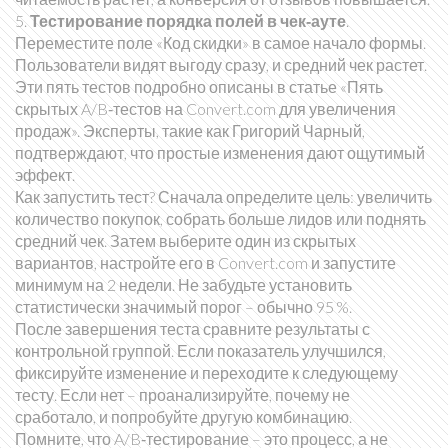
5.
Тестирование порядка полей в чек‑ауте
.
Переместите поле «Код скидки» в самое начало формы.
Пользователи видят выгоду сразу, и средний чек растет.
Эти пять тестов подробно описаны в статье «Пять
скрытых A/B‑тестов на Convert.com для увеличения
продаж». Эксперты, такие как Григорий Чарный,
подтверждают, что простые изменения дают ощутимый
эффект.
Как запустить тест? Сначала определите цель: увеличить
количество покупок, собрать больше лидов или поднять
средний чек. Затем выберите один из скрытых
вариантов, настройте его в Convert.com и запустите
минимум на 2 недели. Не забудьте установить
статистически значимый порог – обычно 95 %.
После завершения теста сравните результаты с
контрольной группой. Если показатель улучшился,
фиксируйте изменение и переходите к следующему
тесту. Если нет – проанализируйте, почему не
сработало, и попробуйте другую комбинацию.
Помните, что A/B‑тестирование – это процесс, а не