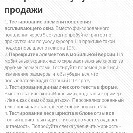
продажи
1.
Тестирование времени появления
всплывающего окна
. Вместо фиксированного
появления через 5 секунд попробуйте триггер по
прокрутке или по уходу курсора. На практике такой
подход повышает отклик на 12 %.
2.
Перекрытие элементов в мобильной версии
. На
мобильных экранах часто скрывают важные кнопки за
другими элементами. Тестируйте перемещение или
изменение размеров, чтобы убедиться, что
пользователи видят главный CTA сразу.
3.
Тестирование динамического текста в форме
.
Вместо статического «Ваше имя», подставьте пример:
«Иван, как к вам обращаться?». Персонализированный
текст повышает заполнение форм почти на 9 %.
4.
Тестирование веса шрифта в блоке отзывов
.
Тонкий шрифт выглядит стильно, но часто ухудшает
читаемость. Попробуйте слегка увеличить жирность –
читаемость растет, а конверсия от отзывов повышается.