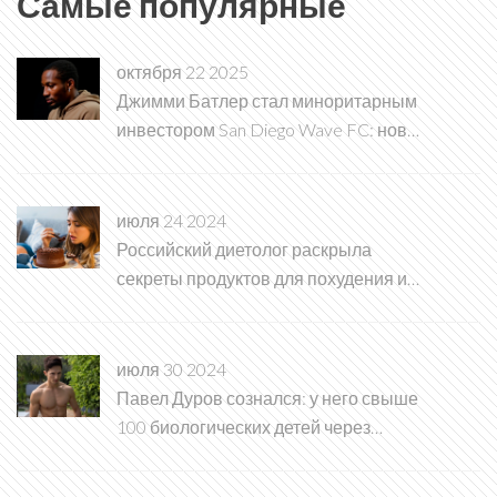
Самые популярные
октября 22 2025
Джимми Батлер стал миноритарным
инвестором San Diego Wave FC: новая
глава в женском футболе
июля 24 2024
Российский диетолог раскрыла
секреты продуктов для похудения и
снижения аппетита
июля 30 2024
Павел Дуров сознался: у него свыше
100 биологических детей через
суррогатное материнство