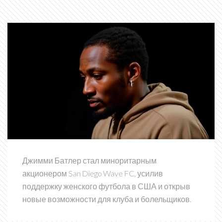
Джимми Батлер стал миноритарным
акционером San Diego Wave FC, усилив
поддержку женского футбола в США и открыв
новые возможности для клуба и болельщиков.