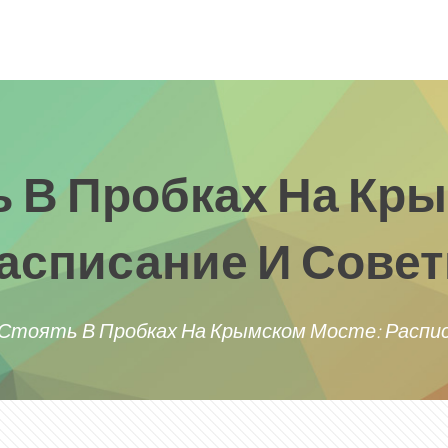
ь В Пробках На Кр
асписание И Сове
 Стоять В Пробках На Крымском Мосте: Распи