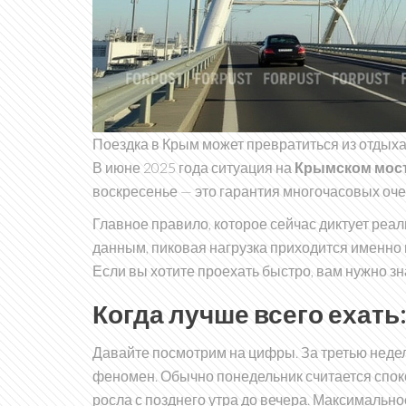
Поездка в Крым может превратиться из отдыха
В июне 2025 года ситуация на
Крымском мос
воскресенье — это гарантия многочасовых очер
Главное правило, которое сейчас диктует реа
данным, пиковая нагрузка приходится именно н
Если вы хотите проехать быстро, вам нужно зн
Когда лучше всего ехать
Давайте посмотрим на цифры. За третью неде
феномен. Обычно понедельник считается споко
росла с позднего утра до вечера. Максимальн