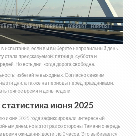
 в испытание, если вы выберете неправильный день.
ту
стала предсказуемой: пятница, суббота и
едей. Но есть дни, когда дорога свободна.
льность: избегайте выходных. Согласно свежим
а эти дни, а также на периоды перед праздниками.
ать точное время и день недели.
: статистика июня 2025
лю июня 2025 года зафиксировали интересный
йным днем, но в этот раз со стороны Тамани очередь
ое время ожидания достигло 2 часов. Это выбивается