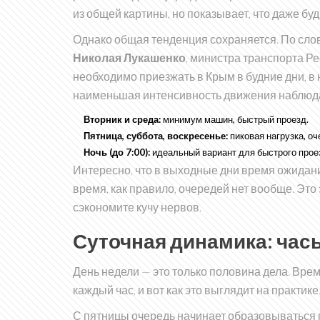
из общей картины, но показывает, что даже бу
Однако общая тенденция сохраняется. По сло
Николая Лукашенко
,
министра транспорта
Ре
необходимо приезжать в Крым в будние дни, в 
наименьшая интенсивность движения наблюдае
Вторник и среда:
минимум машин, быстрый проезд.
Пятница, суббота, воскресенье:
пиковая нагрузка, оч
Ночь (до 7:00):
идеальный вариант для быстрого прое
Интересно, что в выходные дни время ожидания
время, как правило, очередей нет вообще. Это 
сэкономите кучу нервов.
Суточная динамика: час
День недели — это только половина дела. Вре
каждый час, и вот как это выглядит на практике
С пятницы очередь начинает образовываться п