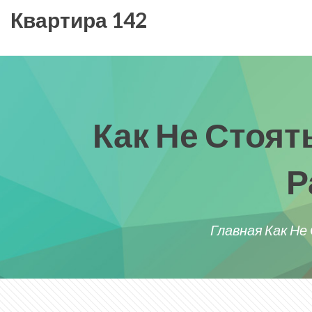
Квартира 142
Как Не Стоят
Р
Главная
Как Не