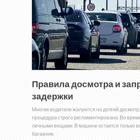
Правила досмотра и зап
задержки
Многие водители жалуются на долгий досмотр, 
процедура строго регламентирована. Во врем
личными вещами. В машине остается только во
багажник.