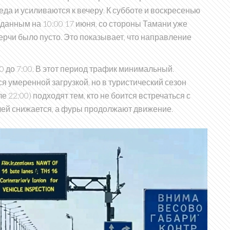
да и усиливаются к вечеру. К субботе и воскресенью
 данным на 10:00 17 июня, со стороны Тамани уже
Керчи было пусто. Это показывает, что направление
0 до 7:00. В этот период трафик минимальный.
ся умеренной загрузкой, но в туристический сезон
 22:00) подходят тем, кто не боится встречаться с
илей снижается, а фуры продолжают движение.