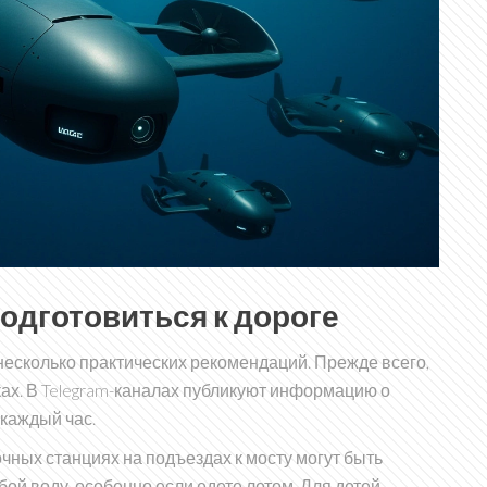
одготовиться к дороге
несколько практических рекомендаций. Прежде всего,
ах. В Telegram-каналах публикуют информацию о
каждый час.
чных станциях на подъездах к мосту могут быть
бой воду, особенно если едете летом. Для детей