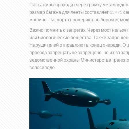
Пассажиры проходят через рамку металлодете
размер багажа для ленты составляет 65×75 са
машине. Паспорта проверяют выборочно, можн
Важно помнить о запретах. Через мост нельзя
или биологические вещества. Также запрещено
Нарушителей отправляют в конец очереди. От
проезда запрещать не запрещено, но из-за за
ведомственной охраны Министерства транспор
велосипеде.