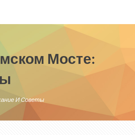
ымском Мосте:
ты
сание И Советы