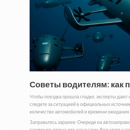
Советы водителям: как п
Чтобы поездка прошла гладко, эксперты дают 
следите за ситуацией в официальных источник
количестве автомобилей и времени ожидания 
Заправьтесь заранее. Очереди на автозаправо
такими же длинными, как и сами. Возьмите с со