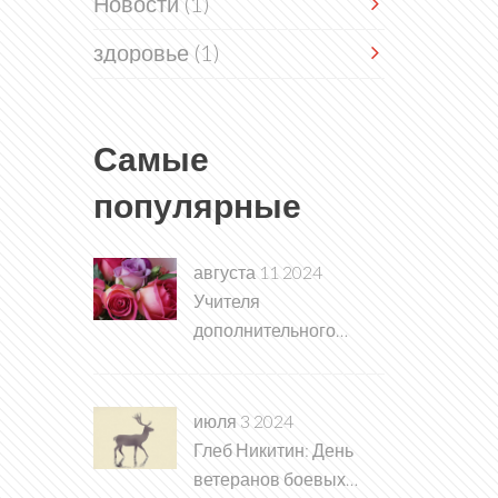
Новости
(1)
здоровье
(1)
Самые
популярные
августа 11 2024
Учителя
дополнительного
образования из
Брянской области
вышли в финал
июля 3 2024
всероссийского
Глеб Никитин: День
конкурса
ветеранов боевых