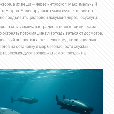
ктора, а их вещи — через интроскоп. Максимальный
нтиметров. Более крупные сумки лучше оставить в
о предъявить цифровой документ через Госуслуги.
 провозить взрывчатые, радиоактивные, химические
 обгонять поток машин или отказываться от досмотра.
дельный вопрос касается велосипедов: официально
претов на остановку и мер безопасности службы
та рекомендуют воздержаться от поездок на