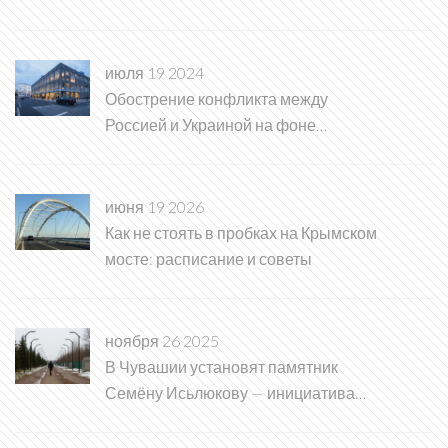
суррогатное материнство
июля 19 2024
Обострение конфликта между
Россией и Украиной на фоне
переговоров о прекращении огня
июня 19 2026
Как не стоять в пробках на Крымском
мосте: расписание и советы
ноября 26 2025
В Чувашии установят памятник
Семёну Исьлюкову — инициатива
ветеранов воплотилась благодаря
Алле Салаевой