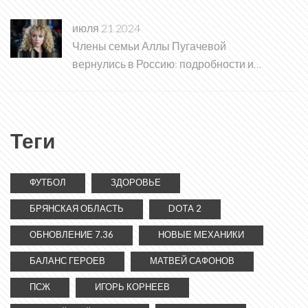
июля 21 2024
Члены семьи Аллы Пугачевой
вернулись в Россию: подробности и
причины
Теги
ФУТБОЛ
ЗДОРОВЬЕ
БРЯНСКАЯ ОБЛАСТЬ
DOTA 2
ОБНОВЛЕНИЕ 7.36
НОВЫЕ МЕХАНИКИ
БАЛАНС ГЕРОЕВ
МАТВЕЙ САФОНОВ
ПСЖ
ИГОРЬ КОРНЕЕВ